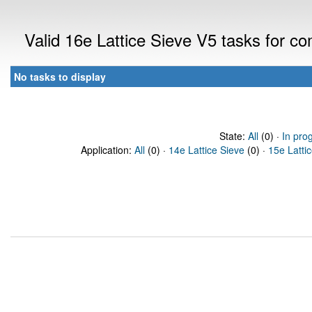
Valid 16e Lattice Sieve V5 tasks for 
No tasks to display
State:
All
(0) ·
In pro
Application:
All
(0) ·
14e Lattice Sieve
(0) ·
15e Latti