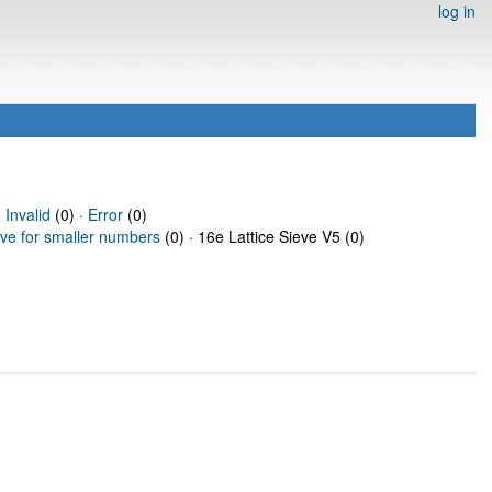
log in
·
Invalid
(0) ·
Error
(0)
eve for smaller numbers
(0) · 16e Lattice Sieve V5 (0)