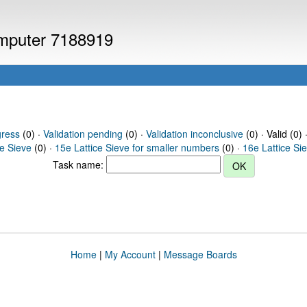
computer 7188919
gress
(0) ·
Validation pending
(0) ·
Validation inconclusive
(0) · Valid (0) 
ce Sieve
(0) ·
15e Lattice Sieve for smaller numbers
(0) ·
16e Lattice Si
Task name:
Home
|
My Account
|
Message Boards