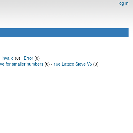
log in
·
Invalid
(0) ·
Error
(0)
eve for smaller numbers
(0) ·
16e Lattice Sieve V5
(0)