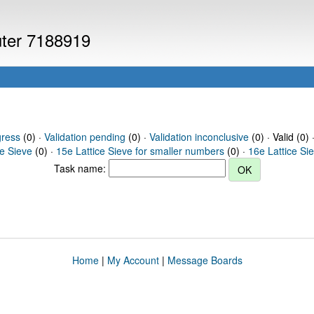
uter 7188919
gress
(0) ·
Validation pending
(0) ·
Validation inconclusive
(0) · Valid (0) 
ce Sieve
(0) ·
15e Lattice Sieve for smaller numbers
(0) ·
16e Lattice Si
Task name:
Home
|
My Account
|
Message Boards