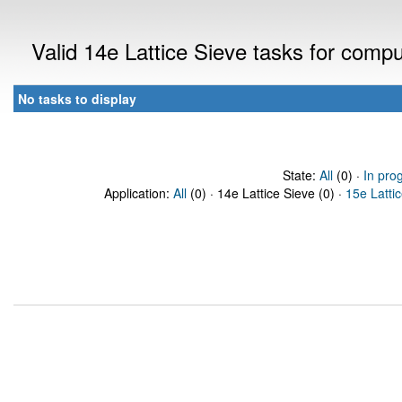
Valid 14e Lattice Sieve tasks for comp
No tasks to display
State:
All
(0) ·
In pro
Application:
All
(0) · 14e Lattice Sieve (0) ·
15e Latti