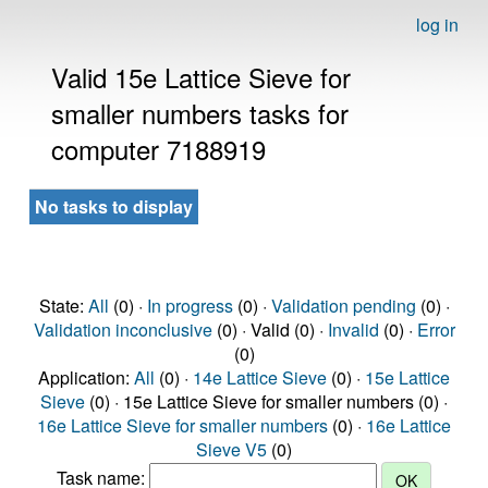
log in
Valid 15e Lattice Sieve for
smaller numbers tasks for
computer 7188919
No tasks to display
State:
All
(0) ·
In progress
(0) ·
Validation pending
(0) ·
Validation inconclusive
(0) · Valid (0) ·
Invalid
(0) ·
Error
(0)
Application:
All
(0) ·
14e Lattice Sieve
(0) ·
15e Lattice
Sieve
(0) · 15e Lattice Sieve for smaller numbers (0) ·
16e Lattice Sieve for smaller numbers
(0) ·
16e Lattice
Sieve V5
(0)
Task name: