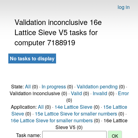
log in
Validation inconclusive 16e
Lattice Sieve V5 tasks for
computer 7188919
No tasks to display
State:
All
(0) ·
In progress
(0) ·
Validation pending
(0) ·
Validation inconclusive (0) ·
Valid
(0) ·
Invalid
(0) ·
Error
(0)
Application:
All
(0) ·
14e Lattice Sieve
(0) ·
15e Lattice
Sieve
(0) ·
15e Lattice Sieve for smaller numbers
(0) ·
16e Lattice Sieve for smaller numbers
(0) · 16e Lattice
Sieve V5 (0)
Task name: