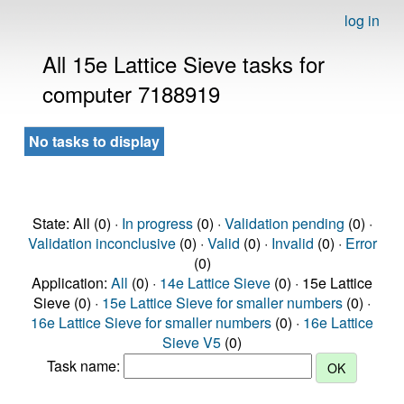
log in
All 15e Lattice Sieve tasks for
computer 7188919
No tasks to display
State: All (0) ·
In progress
(0) ·
Validation pending
(0) ·
Validation inconclusive
(0) ·
Valid
(0) ·
Invalid
(0) ·
Error
(0)
Application:
All
(0) ·
14e Lattice Sieve
(0) · 15e Lattice
Sieve (0) ·
15e Lattice Sieve for smaller numbers
(0) ·
16e Lattice Sieve for smaller numbers
(0) ·
16e Lattice
Sieve V5
(0)
Task name: