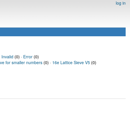
log in
·
Invalid
(0) ·
Error
(0)
eve for smaller numbers
(0) ·
16e Lattice Sieve V5
(0)