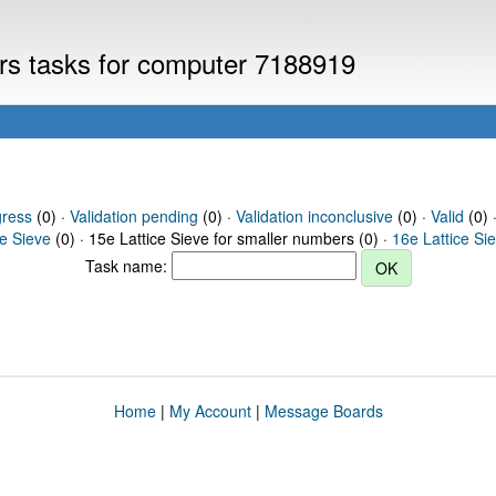
ers tasks for computer 7188919
gress
(0) ·
Validation pending
(0) ·
Validation inconclusive
(0) ·
Valid
(0) 
ce Sieve
(0) · 15e Lattice Sieve for smaller numbers (0) ·
16e Lattice Si
Task name:
Home
|
My Account
|
Message Boards