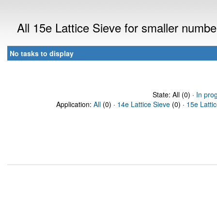
All 15e Lattice Sieve for smaller numb
No tasks to display
State: All (0) ·
In pro
Application:
All
(0) ·
14e Lattice Sieve
(0) ·
15e Latti