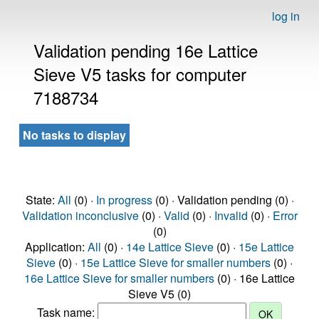
log in
Validation pending 16e Lattice
Sieve V5 tasks for computer
7188734
No tasks to display
State:
All
(0) ·
In progress
(0) · Validation pending (0) ·
Validation inconclusive
(0) ·
Valid
(0) ·
Invalid
(0) ·
Error
(0)
Application:
All
(0) ·
14e Lattice Sieve
(0) ·
15e Lattice
Sieve
(0) ·
15e Lattice Sieve for smaller numbers
(0) ·
16e Lattice Sieve for smaller numbers
(0) · 16e Lattice
Sieve V5 (0)
Task name: