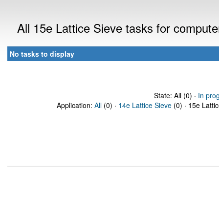
All 15e Lattice Sieve tasks for comput
No tasks to display
State: All (0) ·
In pro
Application:
All
(0) ·
14e Lattice Sieve
(0) · 15e Latti