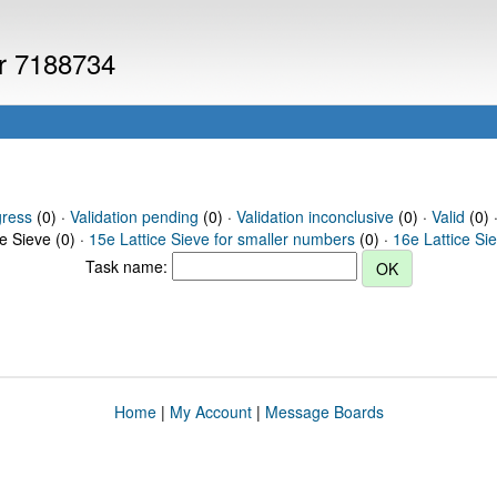
er 7188734
gress
(0) ·
Validation pending
(0) ·
Validation inconclusive
(0) ·
Valid
(0) 
ce Sieve (0) ·
15e Lattice Sieve for smaller numbers
(0) ·
16e Lattice Si
Task name:
Home
|
My Account
|
Message Boards