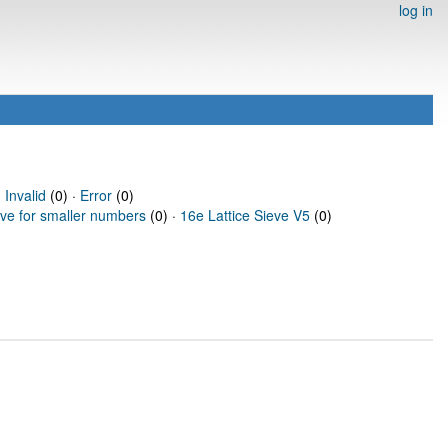
log in
·
Invalid
(0) ·
Error
(0)
eve for smaller numbers
(0) ·
16e Lattice Sieve V5
(0)