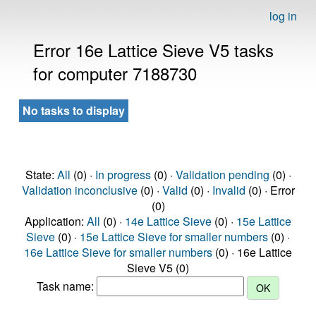
log in
Error 16e Lattice Sieve V5 tasks
for computer 7188730
No tasks to display
State:
All
(0) ·
In progress
(0) ·
Validation pending
(0) ·
Validation inconclusive
(0) ·
Valid
(0) ·
Invalid
(0) · Error
(0)
Application:
All
(0) ·
14e Lattice Sieve
(0) ·
15e Lattice
Sieve
(0) ·
15e Lattice Sieve for smaller numbers
(0) ·
16e Lattice Sieve for smaller numbers
(0) · 16e Lattice
Sieve V5 (0)
Task name: