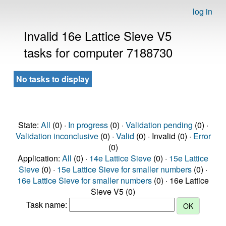
log in
Invalid 16e Lattice Sieve V5
tasks for computer 7188730
No tasks to display
State:
All
(0) ·
In progress
(0) ·
Validation pending
(0) ·
Validation inconclusive
(0) ·
Valid
(0) · Invalid (0) ·
Error
(0)
Application:
All
(0) ·
14e Lattice Sieve
(0) ·
15e Lattice
Sieve
(0) ·
15e Lattice Sieve for smaller numbers
(0) ·
16e Lattice Sieve for smaller numbers
(0) · 16e Lattice
Sieve V5 (0)
Task name: