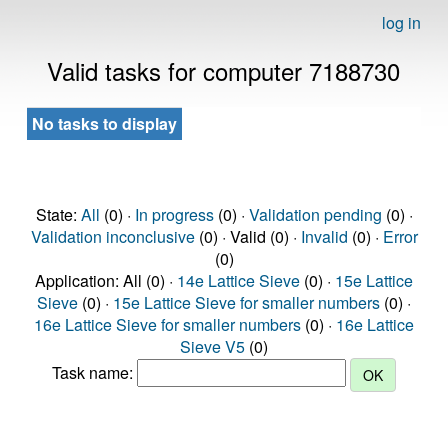
log in
Valid tasks for computer 7188730
No tasks to display
State:
All
(0) ·
In progress
(0) ·
Validation pending
(0) ·
Validation inconclusive
(0) · Valid (0) ·
Invalid
(0) ·
Error
(0)
Application: All (0) ·
14e Lattice Sieve
(0) ·
15e Lattice
Sieve
(0) ·
15e Lattice Sieve for smaller numbers
(0) ·
16e Lattice Sieve for smaller numbers
(0) ·
16e Lattice
Sieve V5
(0)
Task name: