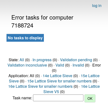
log in
Error tasks for computer
7188724
No tasks to display
State:
All
(0) ·
In progress
(0) ·
Validation pending
(0) ·
Validation inconclusive
(0) ·
Valid
(0) ·
Invalid
(0) · Error
(0)
Application: All (0) ·
14e Lattice Sieve
(0) ·
15e Lattice
Sieve
(0) ·
15e Lattice Sieve for smaller numbers
(0) ·
16e Lattice Sieve for smaller numbers
(0) ·
16e Lattice
Sieve V5
(0)
Task name: