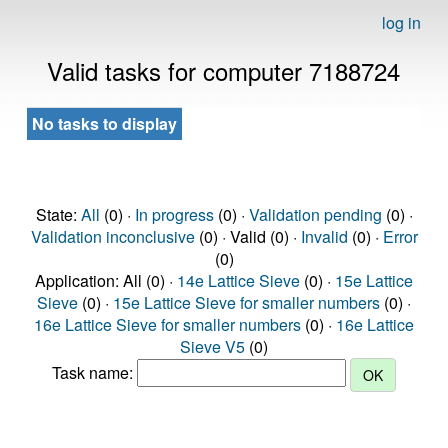
log in
Valid tasks for computer 7188724
No tasks to display
State:
All
(0) ·
In progress
(0) ·
Validation pending
(0) ·
Validation inconclusive
(0) · Valid (0) ·
Invalid
(0) ·
Error
(0)
Application: All (0) ·
14e Lattice Sieve
(0) ·
15e Lattice
Sieve
(0) ·
15e Lattice Sieve for smaller numbers
(0) ·
16e Lattice Sieve for smaller numbers
(0) ·
16e Lattice
Sieve V5
(0)
Task name: