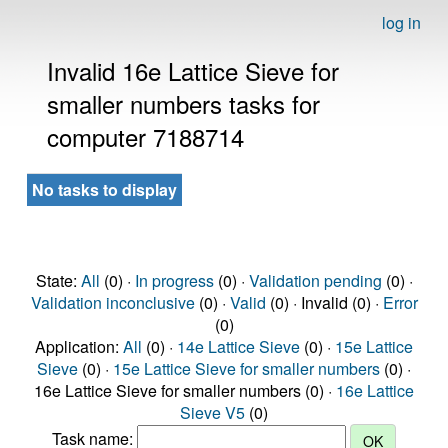
log in
Invalid 16e Lattice Sieve for
smaller numbers tasks for
computer 7188714
No tasks to display
State:
All
(0) ·
In progress
(0) ·
Validation pending
(0) ·
Validation inconclusive
(0) ·
Valid
(0) · Invalid (0) ·
Error
(0)
Application:
All
(0) ·
14e Lattice Sieve
(0) ·
15e Lattice
Sieve
(0) ·
15e Lattice Sieve for smaller numbers
(0) ·
16e Lattice Sieve for smaller numbers (0) ·
16e Lattice
Sieve V5
(0)
Task name: