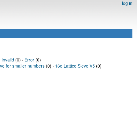
log in
·
Invalid
(0) ·
Error
(0)
eve for smaller numbers
(0) ·
16e Lattice Sieve V5
(0)