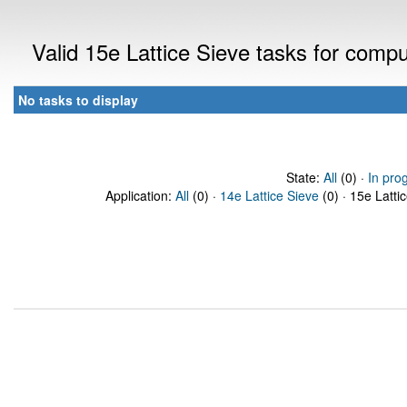
Valid 15e Lattice Sieve tasks for comp
No tasks to display
State:
All
(0) ·
In pro
Application:
All
(0) ·
14e Lattice Sieve
(0) · 15e Latti