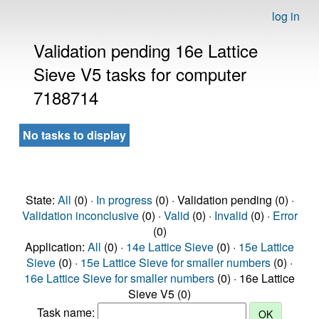
log in
Validation pending 16e Lattice
Sieve V5 tasks for computer
7188714
No tasks to display
State:
All
(0) ·
In progress
(0) · Validation pending (0) ·
Validation inconclusive
(0) ·
Valid
(0) ·
Invalid
(0) ·
Error
(0)
Application:
All
(0) ·
14e Lattice Sieve
(0) ·
15e Lattice
Sieve
(0) ·
15e Lattice Sieve for smaller numbers
(0) ·
16e Lattice Sieve for smaller numbers
(0) · 16e Lattice
Sieve V5 (0)
Task name: