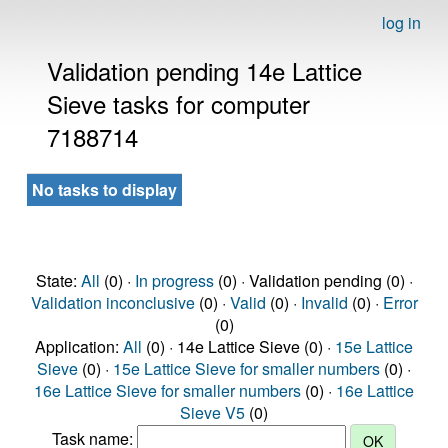
log in
Validation pending 14e Lattice
Sieve tasks for computer
7188714
No tasks to display
State:
All
(0) ·
In progress
(0) · Validation pending (0) ·
Validation inconclusive
(0) ·
Valid
(0) ·
Invalid
(0) ·
Error
(0)
Application:
All
(0) · 14e Lattice Sieve (0) ·
15e Lattice
Sieve
(0) ·
15e Lattice Sieve for smaller numbers
(0) ·
16e Lattice Sieve for smaller numbers
(0) ·
16e Lattice
Sieve V5
(0)
Task name: