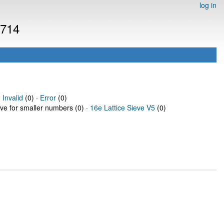
log in
8714
·
Invalid
(0) ·
Error
(0)
eve for smaller numbers (0) ·
16e Lattice Sieve V5
(0)