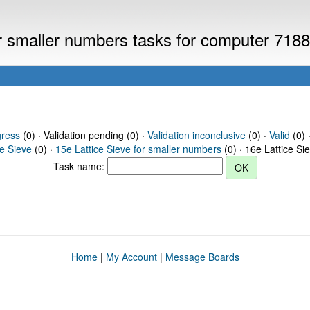
or smaller numbers tasks for computer 718
gress
(0) · Validation pending (0) ·
Validation inconclusive
(0) ·
Valid
(0) 
ce Sieve
(0) ·
15e Lattice Sieve for smaller numbers
(0) · 16e Lattice Si
Task name:
Home
|
My Account
|
Message Boards