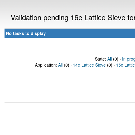
Validation pending 16e Lattice Sieve f
No tasks to display
State:
All
(0) ·
In pro
Application:
All
(0) ·
14e Lattice Sieve
(0) ·
15e Latti