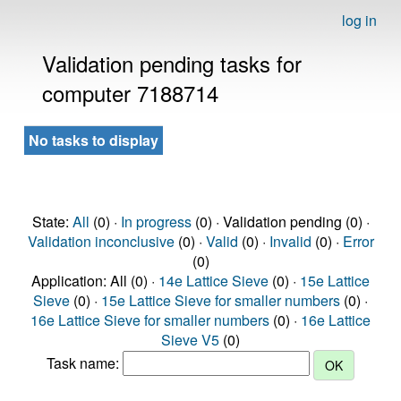
log in
Validation pending tasks for
computer 7188714
No tasks to display
State:
All
(0) ·
In progress
(0) · Validation pending (0) ·
Validation inconclusive
(0) ·
Valid
(0) ·
Invalid
(0) ·
Error
(0)
Application: All (0) ·
14e Lattice Sieve
(0) ·
15e Lattice
Sieve
(0) ·
15e Lattice Sieve for smaller numbers
(0) ·
16e Lattice Sieve for smaller numbers
(0) ·
16e Lattice
Sieve V5
(0)
Task name: