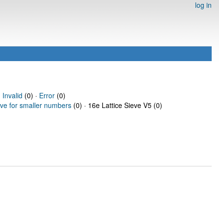
log in
·
Invalid
(0) ·
Error
(0)
eve for smaller numbers
(0) · 16e Lattice Sieve V5 (0)