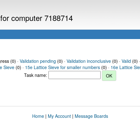
s for computer 7188714
gress (0) ·
Validation pending
(0) ·
Validation inconclusive
(0) ·
Valid
(0) 
ce Sieve
(0) ·
15e Lattice Sieve for smaller numbers
(0) ·
16e Lattice Si
Task name:
Home
|
My Account
|
Message Boards