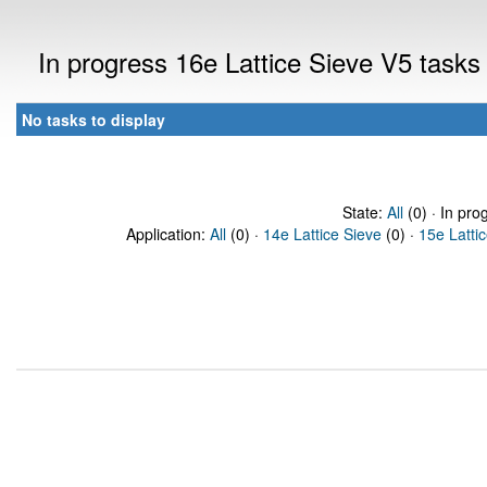
In progress 16e Lattice Sieve V5 task
No tasks to display
State:
All
(0) · In pro
Application:
All
(0) ·
14e Lattice Sieve
(0) ·
15e Latti