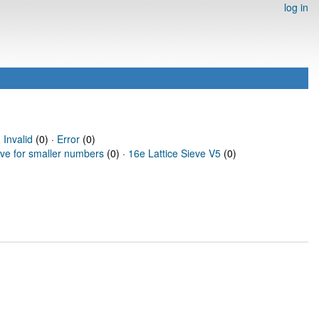
log in
·
Invalid
(0) ·
Error
(0)
eve for smaller numbers
(0) ·
16e Lattice Sieve V5
(0)