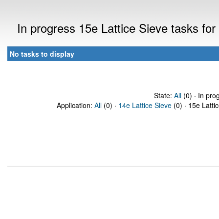
In progress 15e Lattice Sieve tasks f
No tasks to display
State:
All
(0) · In pro
Application:
All
(0) ·
14e Lattice Sieve
(0) · 15e Latti