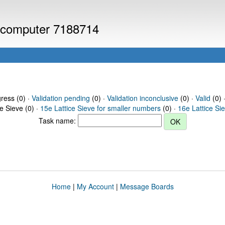
or computer 7188714
gress (0) ·
Validation pending
(0) ·
Validation inconclusive
(0) ·
Valid
(0) 
ce Sieve (0) ·
15e Lattice Sieve for smaller numbers
(0) ·
16e Lattice Si
Task name:
Home
|
My Account
|
Message Boards