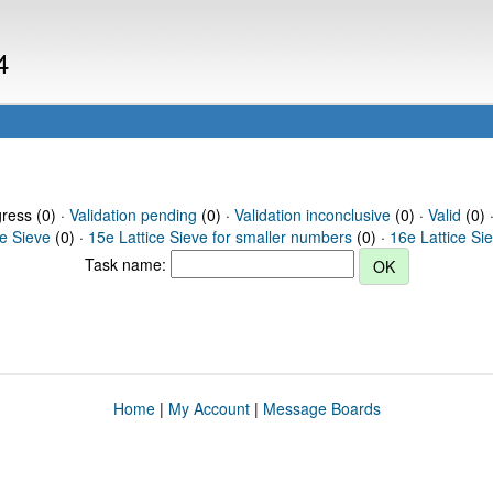
4
gress (0) ·
Validation pending
(0) ·
Validation inconclusive
(0) ·
Valid
(0) 
ce Sieve
(0) ·
15e Lattice Sieve for smaller numbers
(0) ·
16e Lattice Si
Task name:
Home
|
My Account
|
Message Boards