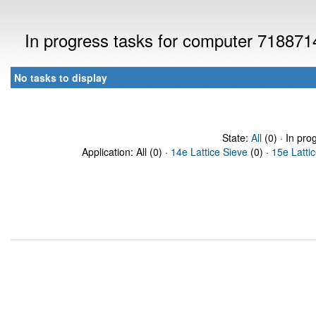
In progress tasks for computer 718871
No tasks to display
State:
All
(0) · In pro
Application: All (0) ·
14e Lattice Sieve
(0) ·
15e Latti