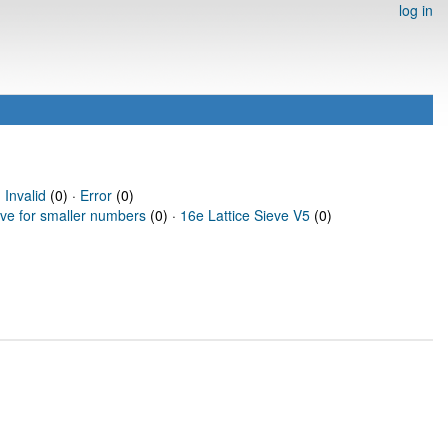
log in
·
Invalid
(0) ·
Error
(0)
eve for smaller numbers
(0) ·
16e Lattice Sieve V5
(0)