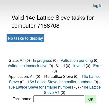
log in
Valid 14e Lattice Sieve tasks for
computer 7188708
No tasks to display
State:
All
(0) ·
In progress
(0) ·
Validation pending
(0) ·
Validation inconclusive
(0) · Valid (0) ·
Invalid
(0) ·
Error
(0)
Application:
All
(0) · 14e Lattice Sieve (0) ·
15e Lattice
Sieve
(0) ·
15e Lattice Sieve for smaller numbers
(0) ·
16e Lattice Sieve for smaller numbers
(0) ·
16e Lattice
Sieve V5
(0)
Task name: