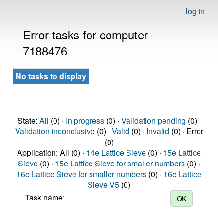
log in
Error tasks for computer
7188476
No tasks to display
State:
All
(0) ·
In progress
(0) ·
Validation pending
(0) ·
Validation inconclusive
(0) ·
Valid
(0) ·
Invalid
(0) · Error
(0)
Application: All (0) ·
14e Lattice Sieve
(0) ·
15e Lattice
Sieve
(0) ·
15e Lattice Sieve for smaller numbers
(0) ·
16e Lattice Sieve for smaller numbers
(0) ·
16e Lattice
Sieve V5
(0)
Task name: