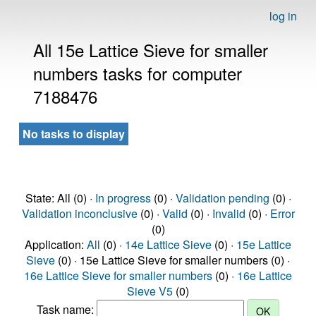
log in
All 15e Lattice Sieve for smaller
numbers tasks for computer
7188476
No tasks to display
State: All (0) ·
In progress
(0) ·
Validation pending
(0) ·
Validation inconclusive
(0) ·
Valid
(0) ·
Invalid
(0) ·
Error
(0)
Application:
All
(0) ·
14e Lattice Sieve
(0) ·
15e Lattice
Sieve
(0) · 15e Lattice Sieve for smaller numbers (0) ·
16e Lattice Sieve for smaller numbers
(0) ·
16e Lattice
Sieve V5
(0)
Task name: