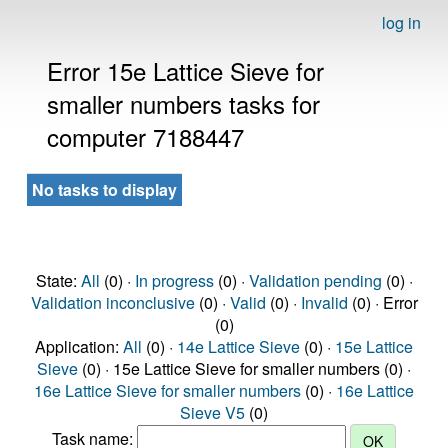
log in
Error 15e Lattice Sieve for
smaller numbers tasks for
computer 7188447
No tasks to display
State:
All
(0) ·
In progress
(0) ·
Validation pending
(0) ·
Validation inconclusive
(0) ·
Valid
(0) ·
Invalid
(0) · Error
(0)
Application:
All
(0) ·
14e Lattice Sieve
(0) ·
15e Lattice
Sieve
(0) · 15e Lattice Sieve for smaller numbers (0) ·
16e Lattice Sieve for smaller numbers
(0) ·
16e Lattice
Sieve V5
(0)
Task name: