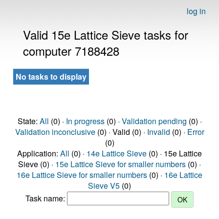
log in
Valid 15e Lattice Sieve tasks for
computer 7188428
No tasks to display
State:
All
(0) ·
In progress
(0) ·
Validation pending
(0) ·
Validation inconclusive
(0) · Valid (0) ·
Invalid
(0) ·
Error
(0)
Application:
All
(0) ·
14e Lattice Sieve
(0) · 15e Lattice
Sieve (0) ·
15e Lattice Sieve for smaller numbers
(0) ·
16e Lattice Sieve for smaller numbers
(0) ·
16e Lattice
Sieve V5
(0)
Task name: