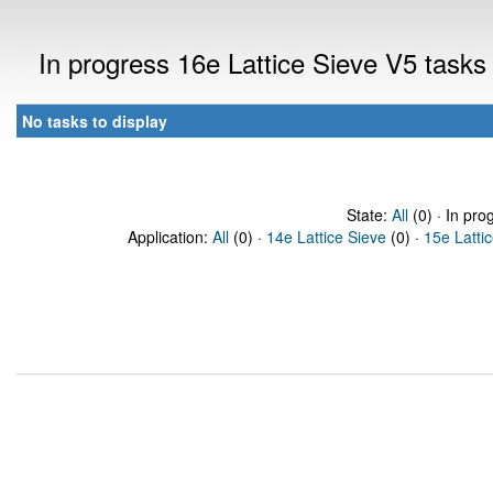
In progress 16e Lattice Sieve V5 task
No tasks to display
State:
All
(0) · In pro
Application:
All
(0) ·
14e Lattice Sieve
(0) ·
15e Latti