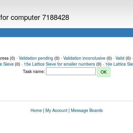
s for computer 7188428
gress (0) ·
Validation pending
(0) ·
Validation inconclusive
(0) ·
Valid
(0) 
ce Sieve
(0) ·
15e Lattice Sieve for smaller numbers
(0) ·
16e Lattice Si
Task name:
Home
|
My Account
|
Message Boards