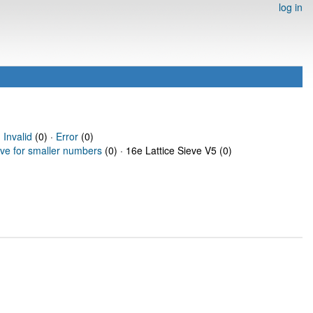
log in
·
Invalid
(0) ·
Error
(0)
eve for smaller numbers
(0) · 16e Lattice Sieve V5 (0)