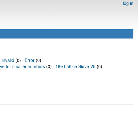
log in
·
Invalid
(0) ·
Error
(0)
eve for smaller numbers
(0) ·
16e Lattice Sieve V5
(0)