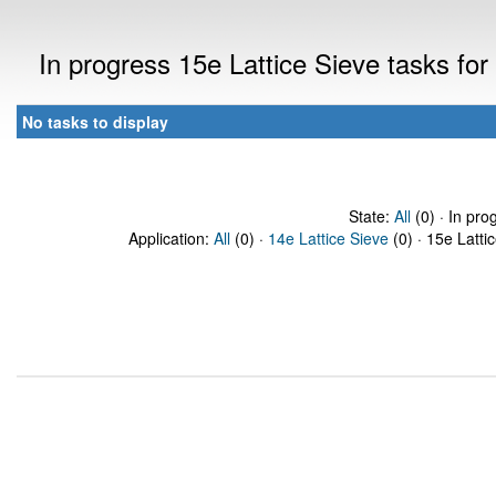
In progress 15e Lattice Sieve tasks f
No tasks to display
State:
All
(0) · In pro
Application:
All
(0) ·
14e Lattice Sieve
(0) · 15e Latti