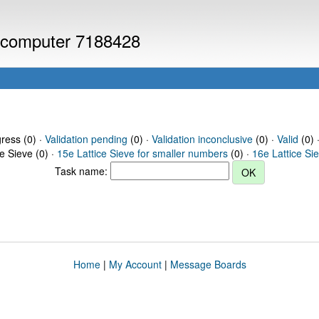
or computer 7188428
gress (0) ·
Validation pending
(0) ·
Validation inconclusive
(0) ·
Valid
(0) 
ce Sieve (0) ·
15e Lattice Sieve for smaller numbers
(0) ·
16e Lattice Si
Task name:
Home
|
My Account
|
Message Boards