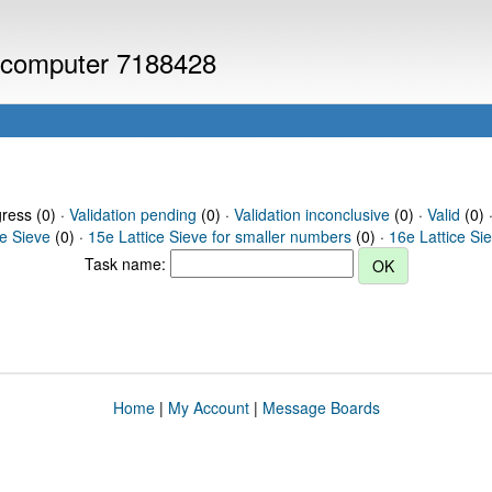
or computer 7188428
gress (0) ·
Validation pending
(0) ·
Validation inconclusive
(0) ·
Valid
(0) 
ce Sieve
(0) ·
15e Lattice Sieve for smaller numbers
(0) ·
16e Lattice Si
Task name:
Home
|
My Account
|
Message Boards