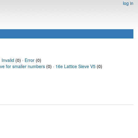
log in
·
Invalid
(0) ·
Error
(0)
eve for smaller numbers
(0) ·
16e Lattice Sieve V5
(0)