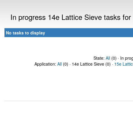
In progress 14e Lattice Sieve tasks f
No tasks to display
State:
All
(0) · In pro
Application:
All
(0) · 14e Lattice Sieve (0) ·
15e Latti