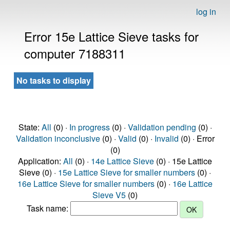
log in
Error 15e Lattice Sieve tasks for
computer 7188311
No tasks to display
State:
All
(0) ·
In progress
(0) ·
Validation pending
(0) ·
Validation inconclusive
(0) ·
Valid
(0) ·
Invalid
(0) · Error
(0)
Application:
All
(0) ·
14e Lattice Sieve
(0) · 15e Lattice
Sieve (0) ·
15e Lattice Sieve for smaller numbers
(0) ·
16e Lattice Sieve for smaller numbers
(0) ·
16e Lattice
Sieve V5
(0)
Task name: