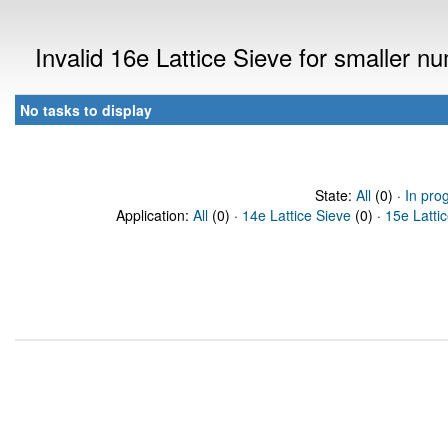
Invalid 16e Lattice Sieve for smaller 
No tasks to display
State:
All
(0) ·
In pro
Application:
All
(0) ·
14e Lattice Sieve
(0) ·
15e Latti