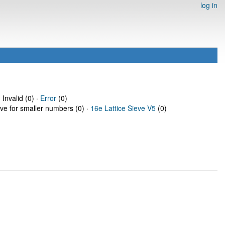
log in
 Invalid (0) ·
Error
(0)
eve for smaller numbers (0) ·
16e Lattice Sieve V5
(0)