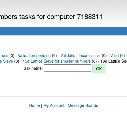
numbers tasks for computer 7188311
gress
(0) ·
Validation pending
(0) ·
Validation inconclusive
(0) ·
Valid
(0) ·
ce Sieve
(0) ·
15e Lattice Sieve for smaller numbers
(0) · 16e Lattice Si
Task name:
Home
|
My Account
|
Message Boards