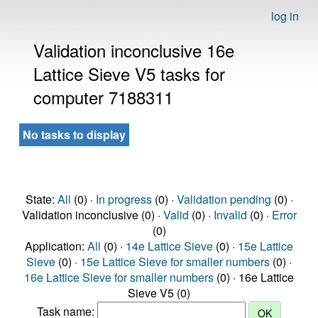
log in
Validation inconclusive 16e
Lattice Sieve V5 tasks for
computer 7188311
No tasks to display
State:
All
(0) ·
In progress
(0) ·
Validation pending
(0) ·
Validation inconclusive (0) ·
Valid
(0) ·
Invalid
(0) ·
Error
(0)
Application:
All
(0) ·
14e Lattice Sieve
(0) ·
15e Lattice
Sieve
(0) ·
15e Lattice Sieve for smaller numbers
(0) ·
16e Lattice Sieve for smaller numbers
(0) · 16e Lattice
Sieve V5 (0)
Task name: