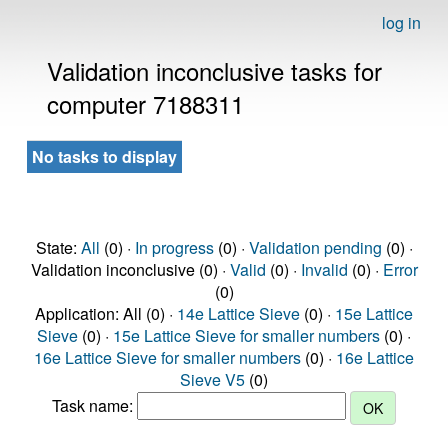
log in
Validation inconclusive tasks for
computer 7188311
No tasks to display
State:
All
(0) ·
In progress
(0) ·
Validation pending
(0) ·
Validation inconclusive (0) ·
Valid
(0) ·
Invalid
(0) ·
Error
(0)
Application: All (0) ·
14e Lattice Sieve
(0) ·
15e Lattice
Sieve
(0) ·
15e Lattice Sieve for smaller numbers
(0) ·
16e Lattice Sieve for smaller numbers
(0) ·
16e Lattice
Sieve V5
(0)
Task name: