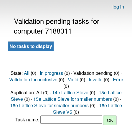
log in
Validation pending tasks for
computer 7188311
No tasks to display
State:
All
(0) ·
In progress
(0) · Validation pending (0) ·
Validation inconclusive
(0) ·
Valid
(0) ·
Invalid
(0) ·
Error
(0)
Application: All (0) ·
14e Lattice Sieve
(0) ·
15e Lattice
Sieve
(0) ·
15e Lattice Sieve for smaller numbers
(0) ·
16e Lattice Sieve for smaller numbers
(0) ·
16e Lattice
Sieve V5
(0)
Task name: