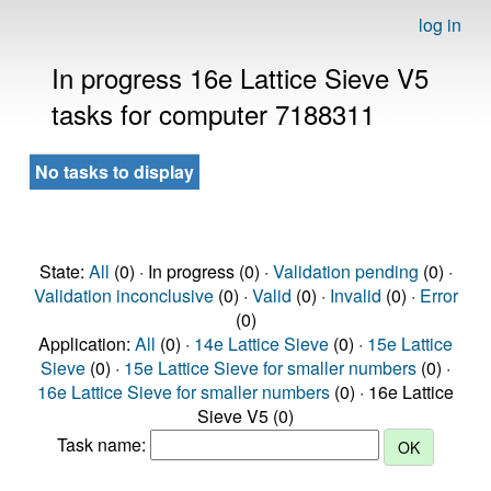
log in
In progress 16e Lattice Sieve V5
tasks for computer 7188311
No tasks to display
State:
All
(0) · In progress (0) ·
Validation pending
(0) ·
Validation inconclusive
(0) ·
Valid
(0) ·
Invalid
(0) ·
Error
(0)
Application:
All
(0) ·
14e Lattice Sieve
(0) ·
15e Lattice
Sieve
(0) ·
15e Lattice Sieve for smaller numbers
(0) ·
16e Lattice Sieve for smaller numbers
(0) · 16e Lattice
Sieve V5 (0)
Task name: