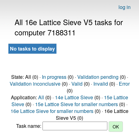
log in
All 16e Lattice Sieve V5 tasks for
computer 7188311
No tasks to display
State: All (0) ·
In progress
(0) ·
Validation pending
(0) ·
Validation inconclusive
(0) ·
Valid
(0) ·
Invalid
(0) ·
Error
(0)
Application:
All
(0) ·
14e Lattice Sieve
(0) ·
15e Lattice
Sieve
(0) ·
15e Lattice Sieve for smaller numbers
(0) ·
16e Lattice Sieve for smaller numbers
(0) · 16e Lattice
Sieve V5 (0)
Task name: