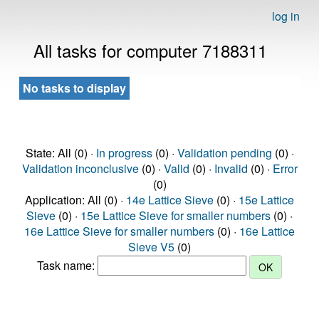
log in
All tasks for computer 7188311
No tasks to display
State: All (0) ·
In progress
(0) ·
Validation pending
(0) ·
Validation inconclusive
(0) ·
Valid
(0) ·
Invalid
(0) ·
Error
(0)
Application: All (0) ·
14e Lattice Sieve
(0) ·
15e Lattice
Sieve
(0) ·
15e Lattice Sieve for smaller numbers
(0) ·
16e Lattice Sieve for smaller numbers
(0) ·
16e Lattice
Sieve V5
(0)
Task name: