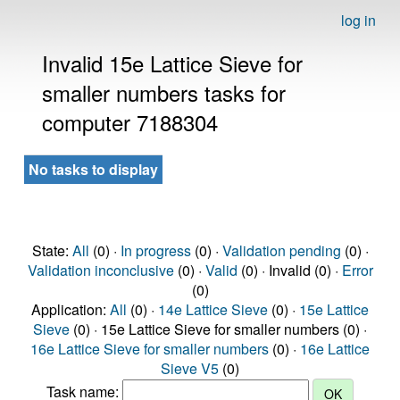
log in
Invalid 15e Lattice Sieve for
smaller numbers tasks for
computer 7188304
No tasks to display
State:
All
(0) ·
In progress
(0) ·
Validation pending
(0) ·
Validation inconclusive
(0) ·
Valid
(0) · Invalid (0) ·
Error
(0)
Application:
All
(0) ·
14e Lattice Sieve
(0) ·
15e Lattice
Sieve
(0) · 15e Lattice Sieve for smaller numbers (0) ·
16e Lattice Sieve for smaller numbers
(0) ·
16e Lattice
Sieve V5
(0)
Task name: