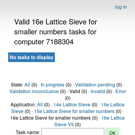
log in
Valid 16e Lattice Sieve for
smaller numbers tasks for
computer 7188304
No tasks to display
State:
All
(0) ·
In progress
(0) ·
Validation pending
(0) ·
Validation inconclusive
(0) · Valid (0) ·
Invalid
(0) ·
Error
(0)
Application:
All
(0) ·
14e Lattice Sieve
(0) ·
15e Lattice
Sieve
(0) ·
15e Lattice Sieve for smaller numbers
(0) ·
16e Lattice Sieve for smaller numbers (0) ·
16e Lattice
Sieve V5
(0)
Task name: