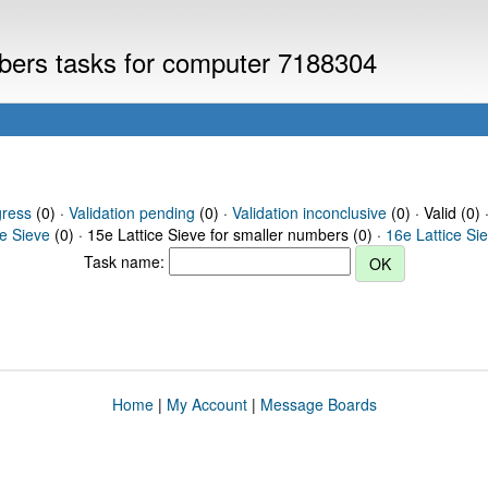
mbers tasks for computer 7188304
gress
(0) ·
Validation pending
(0) ·
Validation inconclusive
(0) · Valid (0) 
ce Sieve
(0) · 15e Lattice Sieve for smaller numbers (0) ·
16e Lattice Si
Task name:
Home
|
My Account
|
Message Boards