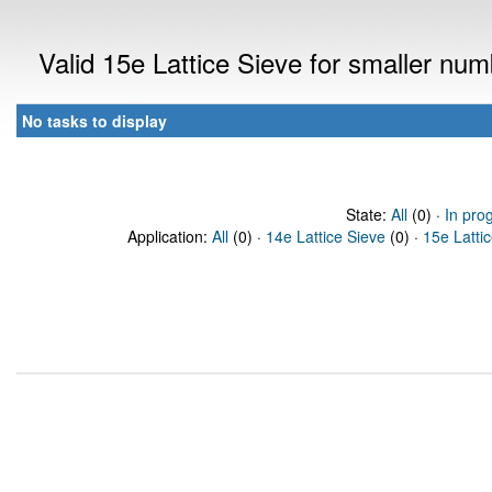
Valid 15e Lattice Sieve for smaller nu
No tasks to display
State:
All
(0) ·
In pro
Application:
All
(0) ·
14e Lattice Sieve
(0) ·
15e Latti