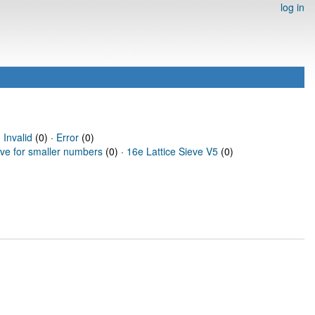
log in
·
Invalid
(0) ·
Error
(0)
eve for smaller numbers
(0) ·
16e Lattice Sieve V5
(0)