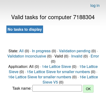
log in
Valid tasks for computer 7188304
No tasks to display
State:
All
(0) ·
In progress
(0) ·
Validation pending
(0) ·
Validation inconclusive
(0) · Valid (0) ·
Invalid
(0) ·
Error
(0)
Application: All (0) ·
14e Lattice Sieve
(0) ·
15e Lattice
Sieve
(0) ·
15e Lattice Sieve for smaller numbers
(0) ·
16e Lattice Sieve for smaller numbers
(0) ·
16e Lattice
Sieve V5
(0)
Task name: