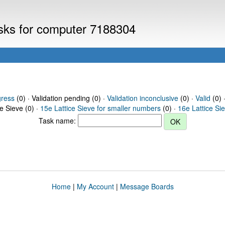
asks for computer 7188304
gress
(0) · Validation pending (0) ·
Validation inconclusive
(0) ·
Valid
(0) 
ce Sieve (0) ·
15e Lattice Sieve for smaller numbers
(0) ·
16e Lattice Si
Task name:
Home
|
My Account
|
Message Boards