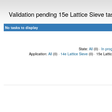
Validation pending 15e Lattice Sieve t
No tasks to display
State:
All
(0) ·
In pro
Application:
All
(0) ·
14e Lattice Sieve
(0) · 15e Latti