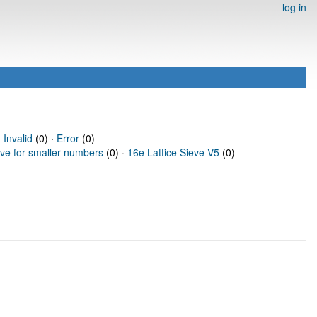
log in
·
Invalid
(0) ·
Error
(0)
eve for smaller numbers
(0) ·
16e Lattice Sieve V5
(0)