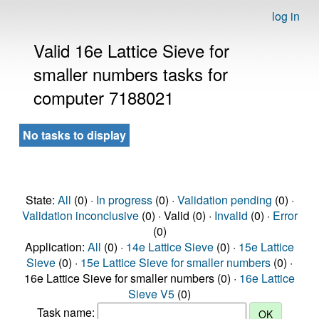
log in
Valid 16e Lattice Sieve for
smaller numbers tasks for
computer 7188021
No tasks to display
State:
All
(0) ·
In progress
(0) ·
Validation pending
(0) ·
Validation inconclusive
(0) · Valid (0) ·
Invalid
(0) ·
Error
(0)
Application:
All
(0) ·
14e Lattice Sieve
(0) ·
15e Lattice
Sieve
(0) ·
15e Lattice Sieve for smaller numbers
(0) ·
16e Lattice Sieve for smaller numbers (0) ·
16e Lattice
Sieve V5
(0)
Task name: