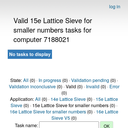
log in
Valid 15e Lattice Sieve for
smaller numbers tasks for
computer 7188021
No tasks to display
State:
All
(0) ·
In progress
(0) ·
Validation pending
(0) ·
Validation inconclusive
(0) · Valid (0) ·
Invalid
(0) ·
Error
(0)
Application:
All
(0) ·
14e Lattice Sieve
(0) ·
15e Lattice
Sieve
(0) · 15e Lattice Sieve for smaller numbers (0) ·
16e Lattice Sieve for smaller numbers
(0) ·
16e Lattice
Sieve V5
(0)
Task name: