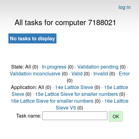
log in
All tasks for computer 7188021
No tasks to display
State: All (0) ·
In progress
(0) ·
Validation pending
(0) ·
Validation inconclusive
(0) ·
Valid
(0) ·
Invalid
(0) ·
Error
(0)
Application: All (0) ·
14e Lattice Sieve
(0) ·
15e Lattice
Sieve
(0) ·
15e Lattice Sieve for smaller numbers
(0) ·
16e Lattice Sieve for smaller numbers
(0) ·
16e Lattice
Sieve V5
(0)
Task name: