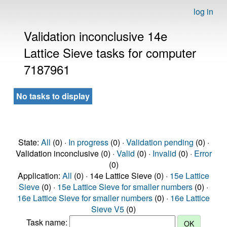
log in
Validation inconclusive 14e
Lattice Sieve tasks for computer
7187961
No tasks to display
State:
All
(0) ·
In progress
(0) ·
Validation pending
(0) ·
Validation inconclusive (0) ·
Valid
(0) ·
Invalid
(0) ·
Error
(0)
Application:
All
(0) · 14e Lattice Sieve (0) ·
15e Lattice
Sieve
(0) ·
15e Lattice Sieve for smaller numbers
(0) ·
16e Lattice Sieve for smaller numbers
(0) ·
16e Lattice
Sieve V5
(0)
Task name: