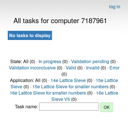
log in
All tasks for computer 7187961
No tasks to display
State: All (0) ·
In progress
(0) ·
Validation pending
(0) ·
Validation inconclusive
(0) ·
Valid
(0) ·
Invalid
(0) ·
Error
(0)
Application: All (0) ·
14e Lattice Sieve
(0) ·
15e Lattice
Sieve
(0) ·
15e Lattice Sieve for smaller numbers
(0) ·
16e Lattice Sieve for smaller numbers
(0) ·
16e Lattice
Sieve V5
(0)
Task name: