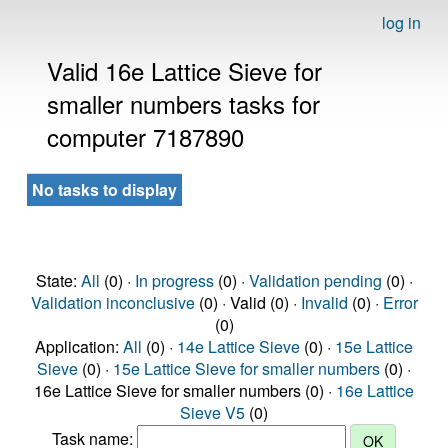
log in
Valid 16e Lattice Sieve for
smaller numbers tasks for
computer 7187890
No tasks to display
State:
All
(0) ·
In progress
(0) ·
Validation pending
(0) ·
Validation inconclusive
(0) · Valid (0) ·
Invalid
(0) ·
Error
(0)
Application:
All
(0) ·
14e Lattice Sieve
(0) ·
15e Lattice
Sieve
(0) ·
15e Lattice Sieve for smaller numbers
(0) ·
16e Lattice Sieve for smaller numbers (0) ·
16e Lattice
Sieve V5
(0)
Task name: