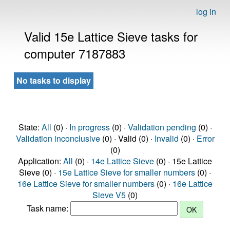
log in
Valid 15e Lattice Sieve tasks for
computer 7187883
No tasks to display
State:
All
(0) ·
In progress
(0) ·
Validation pending
(0) ·
Validation inconclusive
(0) · Valid (0) ·
Invalid
(0) ·
Error
(0)
Application:
All
(0) ·
14e Lattice Sieve
(0) · 15e Lattice
Sieve (0) ·
15e Lattice Sieve for smaller numbers
(0) ·
16e Lattice Sieve for smaller numbers
(0) ·
16e Lattice
Sieve V5
(0)
Task name: